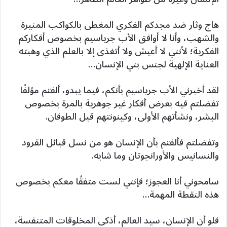
هاج وثار ضد مجدكم الفكري المغطى بالكواكب المنيرة
والشهب، وأنا لا أوافق الأب جرياسيم بخصوص أفكاركم
الفكرية؛ لأنني لا أعيش ولا أتغذى إلا بالعلم الذي وهبته
العناية الإلهية لجنس بني الإنسان…
لقد أخبرني الأب جرياسيم بأنكم، فيما يبدو، ألفتم مؤلفًا
تفضلتم فيه بعرض أفكار غير جوهرية بالمرة بخصوص
البشر، ونشأتهم الأولى، وكينونتهم قبل الطوفان.
وتفضلتم فألفتم بأن الإنسان هو من نسل قبائل القرود
والنسانيس والأورانجوتان وما شابه.
سامحوني أنا العجوز؛ فإنني لست متفقًا معكم بخصوص
هذه النقطة المهمة…
فلو أن الإنسان، سيد العالم، أذكى المخلوقات المتنفسة،