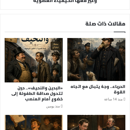
وغيّر معها الكيمياء العضوية
مقالات ذات صلة
الحرباء.. وجهٌ يتبدّل مع اتجاه
«البدين والنحيف».. حين
القوة
تتحول صداقة الطفولة إلى
خضوع أمام المنصب
منذ 14 ساعة
منذ يومين