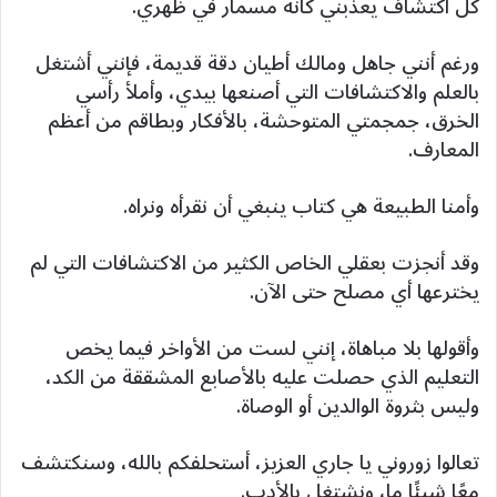
كل اكتشاف يعذبني كأنه مسمار في ظهري.
ورغم أنني جاهل ومالك أطيان دقة قديمة، فإنني أشتغل
بالعلم والاكتشافات التي أصنعها بيدي، وأملأ رأسي
الخرق، جمجمتي المتوحشة، بالأفكار وبطاقم من أعظم
المعارف.
وأمنا الطبيعة هي كتاب ينبغي أن نقرأه ونراه.
وقد أنجزت بعقلي الخاص الكثير من الاكتشافات التي لم
يخترعها أي مصلح حتى الآن.
وأقولها بلا مباهاة، إنني لست من الأواخر فيما يخص
التعليم الذي حصلت عليه بالأصابع المشققة من الكد،
وليس بثروة الوالدين أو الوصاة.
تعالوا زوروني يا جاري العزيز، أستحلفكم بالله، وسنكتشف
معًا شيئًا ما، ونشتغل بالأدب.