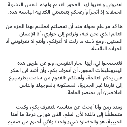
اعذروني واغفروا لهذا العجوز القديم ولهذه النفس البشرية
الحمقاء؛ إذ أتجرأ وأزعجكم بتمتمتي الكتابية البائسة هذه.
ها قد مر عام بطوله منذ أن تفضلتم فحللتم بهذا الجزء من
العالم الذي نحن فيه، ونزلتم إلى جواري، أنا الإنسان
الضئيل، ومع ذلك ما زلت لا أعرفكم، وأنتم لا تعرفونني أنا
الجرادة البائسة.
فلتسمحوا لي، أيها الجار النفيس، ولو عن طريق هذه
الهيروغليفات العجوز، أن أتعرف بكم، وأن أشد في الفكر
على يدكم العالمة، وأهنئكم بالقدوم من سانت بطرسبرغ
إلى قارتنا غير الجديرة، المسكونة بالموجيك والناس
الفلاحين؛ أي بعنصر العامة.
ومنذ زمن وأنا أبحث عن مناسبة للتعرف بكم، وكنت
متعطشًا إلى ذلك؛ لأن العلم، الذي هو إلى درجة ما أمنا
الحبيبة، هو والحضارة شيء واحد؛ ولأني أحترم من صميم