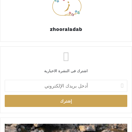
zhooraladab
اشترك فى النشرة الاخبارية
أ
د
خ
ل
ب
ر
ي
د