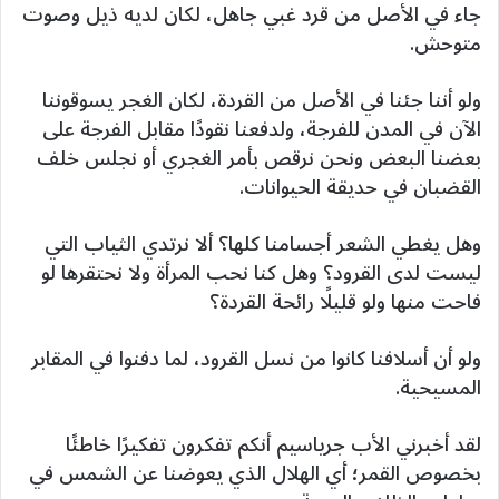
جاء في الأصل من قرد غبي جاهل، لكان لديه ذيل وصوت
متوحش.
ولو أننا جئنا في الأصل من القردة، لكان الغجر يسوقوننا
الآن في المدن للفرجة، ولدفعنا نقودًا مقابل الفرجة على
بعضنا البعض ونحن نرقص بأمر الغجري أو نجلس خلف
القضبان في حديقة الحيوانات.
وهل يغطي الشعر أجسامنا كلها؟ ألا نرتدي الثياب التي
ليست لدى القرود؟ وهل كنا نحب المرأة ولا نحتقرها لو
فاحت منها ولو قليلًا رائحة القردة؟
ولو أن أسلافنا كانوا من نسل القرود، لما دفنوا في المقابر
المسيحية.
لقد أخبرني الأب جرياسيم أنكم تفكرون تفكيرًا خاطئًا
بخصوص القمر؛ أي الهلال الذي يعوضنا عن الشمس في