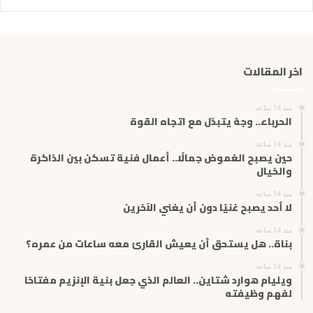
ر
ي
د
ك
اخر المقالات
ا
ل
إ
منذ 14 ساعة
ل
الحرباء.. وجهٌ يتبدّل مع اتجاه القوة
ك
ت
منذ 14 ساعة
حين يصبح الغموض جمالًا.. أعمال فنية تسكن بين الذاكرة
ر
والخيال
و
ن
منذ 14 ساعة
ي
لا أحد يصبح غنيًا دون أن يغني الآخرين
منذ 14 ساعة
بناة.. هل يستحق أن يعيش القارئ معه ساعات من عمره؟
منذ 14 ساعة
ويليام هوارد شتاين.. العالم الذي جعل بنية الإنزيم مفتاحًا
لفهم وظيفته