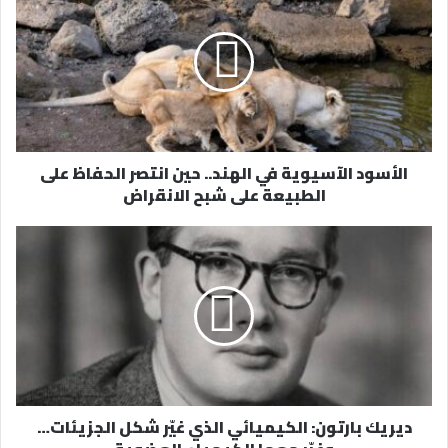
ك
ا
ل
إ
ل
ك
ت
ر
الأسود الآسيوية في الهند.. حين انتصر الحفاظ على
و
الطبيعة على شبح الانقراض
ن
ي
ديريك بارتون: الكيميائي الذي غيّر شكل الجزيئات…