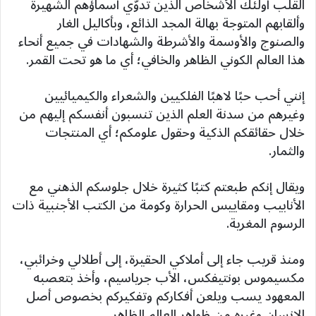
القلب أولئك الأشخاص الذين تدوّي أسماؤهم الشهيرة
وألقابهم المتوجة بهالة المجد الذائع، وبأكاليل الغار
والصنوج والأوسمة والأشرطة والشهادات في جميع أنحاء
هذا العالم الكوني الظاهر والخافي؛ أي ما هو تحت القمر.
إنني أحب حبًا لاهبًا الفلكيين والشعراء والكيميائيين
وغيرهم من سدنة العلم الذين تنسبون أنفسكم إليهم من
خلال حقائقكم الذكية وحقول علومكم؛ أي المنتجات
والثمار.
ويقال إنكم طبعتم كتبًا كثيرة خلال جلوسكم الذهني مع
الأنابيب ومقاييس الحرارة وكومة من الكتب الأجنبية ذات
الرسوم المغرية.
ومنذ قريب جاء إلى أملاكي الحقيرة، إلى أطلالي وخرائبي،
مكسيموس بونتيفكس، الأب جرياسيم، وأخذ بتعصبه
المعهود يسب ويلعن أفكاركم وتفكيركم بخصوص أصل
الإنسان وغيره من ظواهر العالم الظاهر…