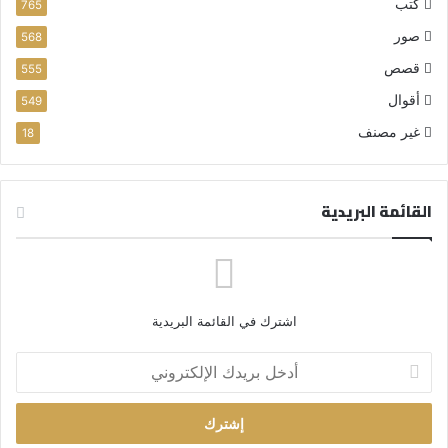
كتب
765
صور
568
قصص
555
أقوال
549
غير مصنف
18
القائمة البريدية
اشترك في القائمة البريدية
أ
د
خ
ل
ب