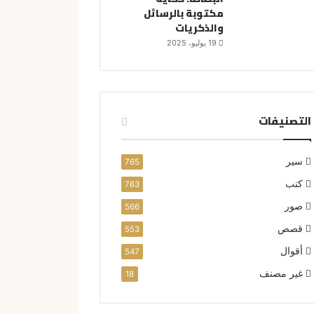
مكتوبة بالرسائل
والذكريات
19 يوليو، 2025
التصنيفات
سير
765
كتب
763
صور
566
قصص
553
أقوال
547
غير مصنف
18