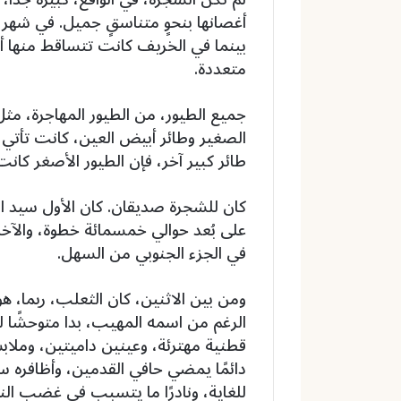
أغصانها بنحوٍ متناسقٍ جميل. في شهر م
بينما في الخريف كانت تتساقط منها أور
متعددة.
جميع الطيور، من الطيور المهاجرة، مثل 
الصغير وطائر أبيض العين، كانت تأتي ل
طائر كبير آخر، فإن الطيور الأصغر كانت
كان للشجرة صديقان. كان الأول سيد 
على بُعد حوالي خمسمائة خطوة، والآخر كا
في الجزء الجنوبي من السهل.
ومن بين الاثنين، كان الثعلب، ربما، ه
الرغم من اسمه المهيب، بدا متوحشًا لل
قطنية مهترئة، وعينين داميتين، وملا
دائمًا يمضي حافي القدمين، وأظافره س
للغاية، ونادرًا ما يتسبب في غضب النا