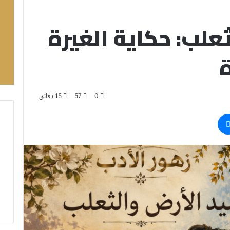
علب: حكاية الغيرة
0
57
15 دقائق
ماسنجر