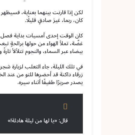
لكن إذا قارنت بينهما بعناية، فسيظهر
كان، ربما، غيرَ صادقٍ قليلًا.
كان الوقت إحدى أمسيات بداية فصل ال
غضّة، تملأ الهواء من حولها برائحةٍ تب
بيضاء عبر السماء، والنجوم تتلألأ تارةً و
في تلك الليلة، جاء الثعلب لزيارة شجر
زرقاء داكنة قد أحضرها للتو من عند الخ
يصدر صريرًا طفيفًا أثناء سيره.
قال: «يا لها من ليلة هادئة!»