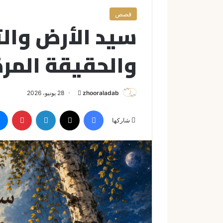
قصص
سيد الأرض والث
والحقيقة المرة
zhooraladab
أ
28 يونيو، 2026
ر
فيسبوك
X
لينكدإن
بينتيريست
س
شاركها
ل
ب
ر
ي
د
ا
إ
ل