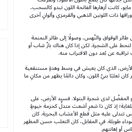
ايو، كانت أزهارها الفاتحة اللون تبدو كالسحب،
اقها ذات اللونين الذهبي والقرمزي وألوانٍ أخرى
طائر الوقواق والنَّهس، وصولًا إلى طائر النمنمة
تحط على الشجرة. لكن إذا كان هناك بازٌ شاب أو
 تراقبه عن بُعد دون الاقتراب منه.
الأرض، الذي كان يعيش في وسط وهدةٍ مستنقعية
ن ثعلبًا بنيَّ اللون، وكان دائمًا يظهر من مكانٍ ما
و المفضَّل لدى شجرة البتولا. فسيد الأرض، على
غاية؛ إذ كان ذا شعرٍ أشعث متدلٍّ كحزمة خيوطٍ
بس تتدلى عليه مثل قطع الأعشاب البحرية. كان
وداء طويلة. في المقابل، كان الثعلب حسن المظهر
س أو إهانتهم.