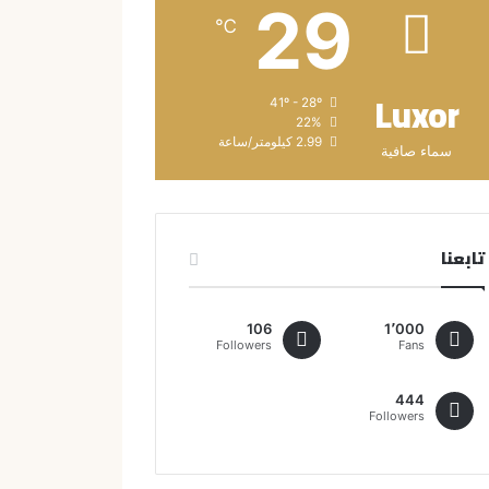
29
℃
Luxor
41º - 28º
22%
2.99 كيلومتر/ساعة
سماء صافية
تابعنا
106
1٬000
Followers
Fans
444
Followers