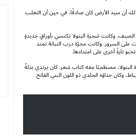
 لك أن سيد الأرض كان صادقًا، في حين أن الثعلب
صيف. وكانت شجرة البتولا تكتسي بأوراقٍ جديدةٍ
عث على السرور. وكانت مجرّة درب التبانة تمتد
تخبو تارةً أخرى على امتدادها.
ة البتولا، مصطحبًا معه كتاب شعر. كان يرتدي بدلةً
ياط، وكان حذاؤه الجلدي ذو اللون البني الفاتح