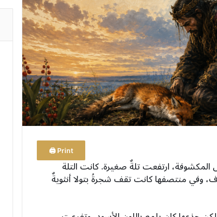
Print 🖨
 المكشوفة، ارتفعت تلةٌ صغيرة. كانت التلة
ف، وفي منتصفها كانت تقف شجرةُ بتولا أنثويةٌ
، لكن جذعها كان يلمع باللون الأسود، وتفرعت