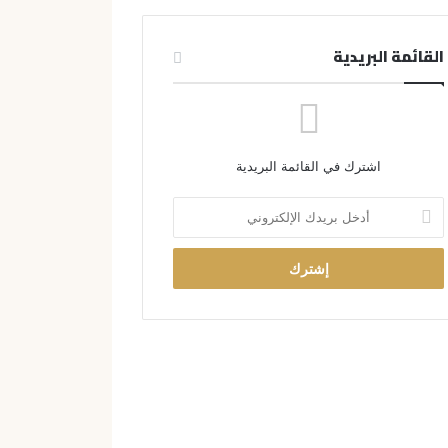
القائمة البريدية
اشترك في القائمة البريدية
أ
د
خ
ل
ب
ر
ي
د
ك
ا
ل
إ