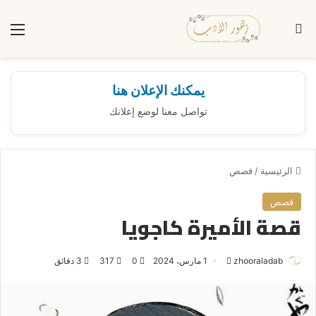
بحث عن
الق
يمكنك الإعلان هنا
تواصل معنا لوضع إعلانك
الرئيسية
/
قصص
قصص
قصة الأميرة كاجويا
zhooraladab
أ
1 مارس، 2024
0
317
3 دقائق
ر
س
ل