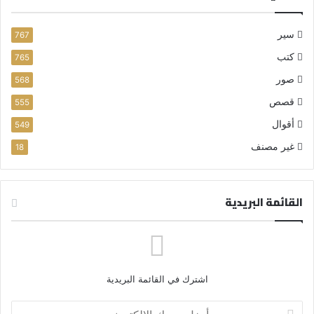
سير
767
كتب
765
صور
568
قصص
555
أقوال
549
غير مصنف
18
القائمة البريدية
اشترك في القائمة البريدية
أ