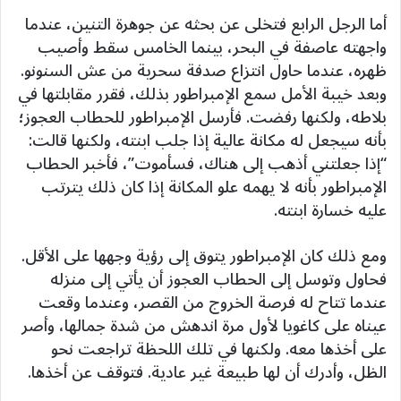
أما الرجل الرابع فتخلى عن بحثه عن جوهرة التنين، عندما
واجهته عاصفة في البحر، بينما الخامس سقط وأصيب
ظهره، عندما حاول انتزاع صدفة سحرية من عش السنونو.
وبعد خيبة الأمل سمع الإمبراطور بذلك، فقرر مقابلتها في
بلاطه، ولكنها رفضت. فأرسل الإمبراطور للحطاب العجوز؛
بأنه سيجعل له مكانة عالية إذا جلب ابنته، ولكنها قالت:
“إذا جعلتني أذهب إلى هناك، فسأموت”، فأخبر الحطاب
الإمبراطور بأنه لا يهمه علو المكانة إذا كان ذلك يترتب
عليه خسارة ابنته.
ومع ذلك كان الإمبراطور يتوق إلى رؤية وجهها على الأقل.
فحاول وتوسل إلى الحطاب العجوز أن يأتي إلى منزله
عندما تتاح له فرصة الخروج من القصر، وعندما وقعت
عيناه على كاغويا لأول مرة اندهش من شدة جمالها، وأصر
على أخذها معه. ولكنها في تلك اللحظة تراجعت نحو
الظل، وأدرك أن لها طبيعة غير عادية. فتوقف عن أخذها.