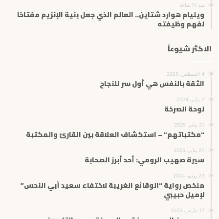
منذ 11 ساعة
ويليام هوارد شتاين.. العالم الذي جعل بنية الإنزيم مفتاحًا
لفهم وظيفته
الاكثر شيوعاً
4 أغسطس، 2025
الثقة بالنفس هي أول سر للنجاح
2 يناير، 2024
لوحة الصرخة
21 يناير، 2025
“مكتباتهم” – استكشاف العلاقة بين القارئ والمكتبة
27 يناير، 2025
سيرة صهيب الرومي: أحد أبرز الصحابة
23 يونيو، 2024
ملخص رواية “الوقائع الغريبة لاختفاء سعيد أبي النحس”
لإميل حبيبي
17 مارس، 2025