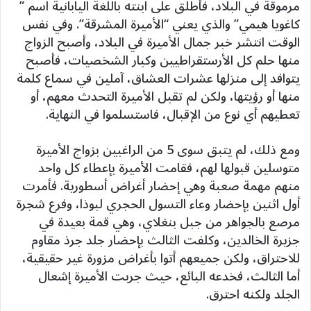
مرموقة في البلاد، فأطلق على ابنته باللغة اليابانية اسم ”
كاغويا هيمي” والذي يعني “الأميرة المشرقة”. وفي نفس
الوقت انتشر خبر جمال الأميرة في البلاد، وأصبح الزواج
منها حلم كل الأرستقراطيين وكبار الشخصيات، فأصبح
يتوافد إلى منزلها عشرات العشاق، آملين في سماع كلمة
منها أو رؤيتها، ولكن لم تقبل الأميرة التحدث معهم، أو
تعطيهم أي نوع من الإقبال، فاستسلموا في النهاية.
ومع ذلك، لم يتبق سوى 5 من الراغبين بزواج الأميرة
متوسلين قبولها لهم، فقامت الأميرة بإعطاء كل واحد
منهم مهمة صعبة وهي إحضار أغراض أسطورية. فأمرت
أول اثنين بإحضار وعاء التسول الحجري لبوذا، وفرع شجرة
مرصع بالجواهر من جبل بنغلاي، وهي قمة بعيدة في
جزيرة الخالدين، وكلفت الثالث بإحضار جلد جرذ مقاوم
للاحتراق، ولكن جميعهم أتوا بأغراض مزورة غير حقيقية،
أما الثالث، فخدعه البائع، حيث جربت الأميرة إشعال
الجلد ولكنه احترق.