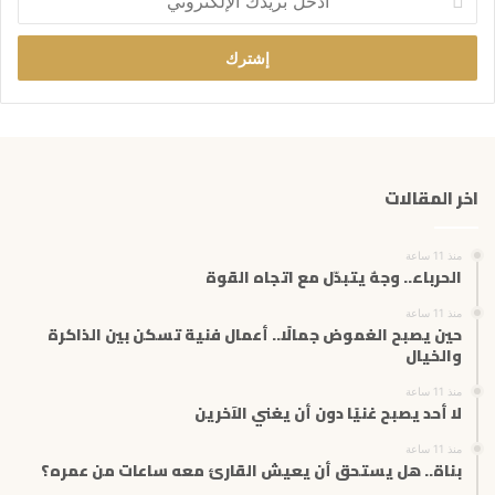
د
خ
ل
ب
ر
ي
د
ك
اخر المقالات
ا
ل
إ
منذ 11 ساعة
ل
الحرباء.. وجهٌ يتبدّل مع اتجاه القوة
ك
ت
منذ 11 ساعة
حين يصبح الغموض جمالًا.. أعمال فنية تسكن بين الذاكرة
ر
والخيال
و
ن
منذ 11 ساعة
ي
لا أحد يصبح غنيًا دون أن يغني الآخرين
منذ 11 ساعة
بناة.. هل يستحق أن يعيش القارئ معه ساعات من عمره؟