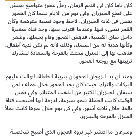
كان ياما كان في قديم الزمان، رجلٌ عجوز متواضع يعيش
على قطع الخيزران. وفي يوم من الأيام بينما كان العجوز
يعمل في غابة الخيزران، لاحظ وجود قصبة متوهجة وكأن
القمر يضيء فيها. وعندما اقترب منها، وجد فتاة صغيرة
داخل ساق القصبة، فدهِش العجوز وقام بحملها، وشعر
وكأنها هدية له من السماء، وذلك لأنه لم يكن لديه أطفال،
فذهب بها إلى المنزل ممتلئاً بالفرحة والسعادة ليشارك
تربيتها مع زوجته العجوز.
ومنذ أن بدأ الزوجان العجوزان بتربية الطفلة، انهالت عليهم
البركات والثراء، حيث كان يجد العجوز خلال عمله داخل
سيقان الخيزران الكثير من الذهب المتناثر. وفي نفس
الوقت كانت الطفلة تنمو بسرعة، لدرجة أنها أصبحت فتاة
بالغة خلال ثلاثة أشهر، وفي كل يوم خلال نموها كانت تملأ
المنزل بالفرحة والسرور.
وسرعان ما انتشر خبر ثروة العجوز، الذي أصبح شخصية