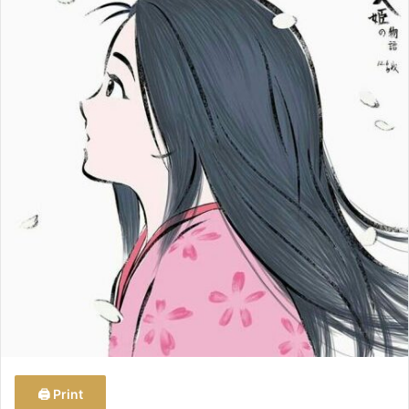
ب
ر
ي
د
ا
إ
ل
ك
ت
ر
و
ن
ي
ا
Print 🖨