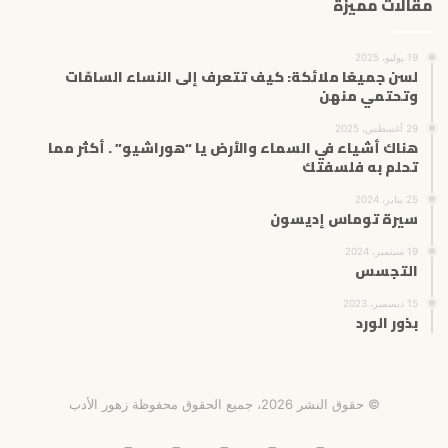
مقالات مميزة
19 يوليو، 2025
لسن جميعًا ملائكة: كيف تتعرف إلى النساء السامّات
وتحتمي منهن
29 أغسطس، 2025
هناك أشياء في السماء والأرض يا “هوراشيو” . أكثر مما
تحلم به فلسفتك
25 يناير، 2024
سيرة توماس إديسون
19 سبتمبر، 2024
التجسس
15 ديسمبر، 2023
بذور الورد
© حقوق النشر 2026، جميع الحقوق محفوظة زهور الأدب