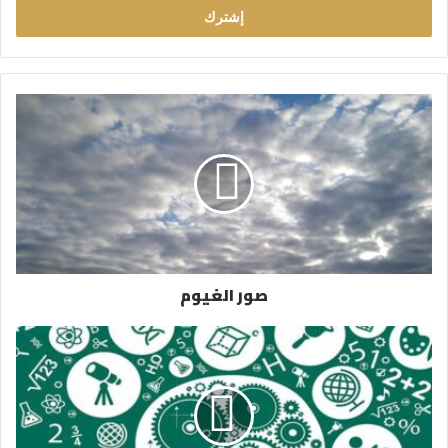
ل
ب
ر
ي
د
ك
ا
ل
إ
ل
ك
ت
ر
صور الغيوم
و
ن
ي