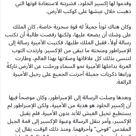
وقدموا لها إكسير الخلود، فشربته لاستعادة قوتها التي
ذهبت خلال عيشها على كوكب الأرض.
وكان هناك ثوباً جميلاً له قوة سحرية خاصة، كان الملك
على وشك أن يضعه عليها، ولكنها رفضت طالبةً أن تكتب
رسالة أولاً، فقبل الملك طلبها، فكتبت الأميرة رسالة إلى
الإمبراطور ومنحته ما تبقى من الإكسير. وارتدت الثوب
لتنسى بذلك كل علاقاتها وصلاتها بهذا العالم، وطارت
العربة بداخلها الأميرة نحو السماء ورحلت عن الأرض تاركةً
وراءها ذكريات جميلة أحزنت الجميع على رحيل الأميرة
الرائعة.
وبعدها وصلت الرسالة إلى الإمبراطور، وكان موضحاً فيها
أن إكسير الخلود هو هدية من الأميرة، ولكن الإمبراطور لم
يستطيع تخيل العيش للأبد بدون الأميرة. فلم يقبل
الإكسير، وأمر بنقل الرسالة وعبوة الإكسير إلى قمة الجبل
المقدس “فوجي” وأحرقهما. ومنذ ذلك الوقت يقال إن