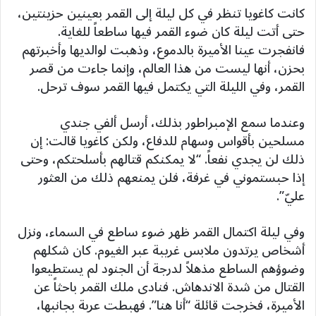
كانت كاغويا تنظر في كل ليلة إلى القمر بعينين حزينتين،
حتى أتت ليلة كان ضوء القمر فيها ساطعاً للغاية.
فانفجرت عينا الأميرة بالدموع، وذهبت لوالديها وأخبرتهم
بحزن، أنها ليست من هذا العالم، وإنما جاءت من قصر
القمر، وفي الليلة التي يكتمل فيها القمر سوف ترحل.
وعندما سمع الإمبراطور بذلك، أرسل ألفي جندي
مسلحين بأقواس وسهام للدفاع، ولكن كاغويا قالت: إن
ذلك لن يجدي نفعاً. “لا يمكنكم قتالهم بأسلحتكم، وحتى
إذا حبستموني في غرفة، فلن يمنعهم ذلك من العثور
عليّ”.
وفي ليلة اكتمال القمر ظهر ضوء ساطع في السماء، ونزل
أشخاص يرتدون ملابس غريبة عبر الغيوم. كان شكلهم
وضوؤهم الساطع مذهلاً لدرجة أن الجنود لم يستطيعوا
القتال من شدة الاندهاش. فنادى ملك القمر باحثاً عن
الأميرة، فخرجت قائلة “أنا هنا”. فهبطت عربة بجانبها،