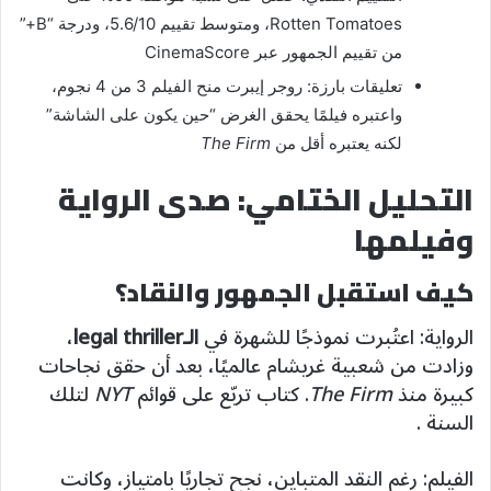
Rotten Tomatoes، ومتوسط تقييم 5.6/10، ودرجة “B+”
من تقييم الجمهور عبر CinemaScore
تعليقات بارزة: روجر إيبرت منح الفيلم 3 من 4 نجوم،
واعتبره فيلمًا يحقق الغرض “حين يكون على الشاشة”
لكنه يعتبره أقل من
The Firm
التحليل الختامي: صدى الرواية
وفيلمها
كيف استقبل الجمهور والنقاد؟
الرواية: اعتُبرت نموذجًا للشهرة في
الـlegal thriller
،
وزادت من شعبية غريشام عالميًا، بعد أن حقق نجاحات
كبيرة منذ
The Firm
. كتاب تربّع على قوائم
NYT
لتلك
السنة .
الفيلم: رغم النقد المتباين، نجح تجاريًا بامتياز، وكانت