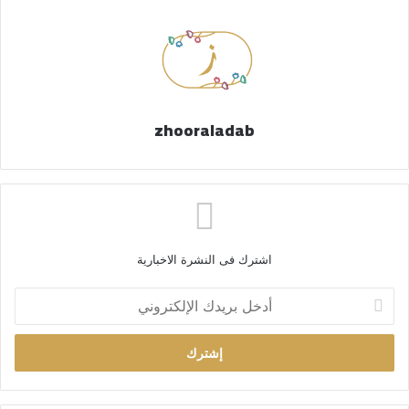
zhooraladab
اشترك فى النشرة الاخبارية
أ
د
خ
ل
ب
ر