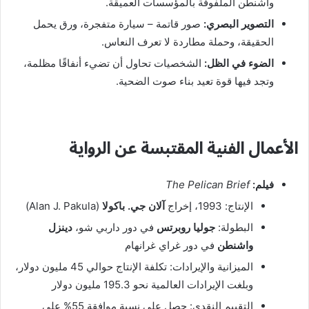
واشنطن الملفوفة بالمؤسسات العميقة.
التصوير البصري:
صور قاتمة – سيارة متفجرة، ورق يحمل
الحقيقة، وحملة مطاردة لا تعرف النعاس.
الضوء في الظل:
الشخصيات تحاول أن تضيء أنفاقًا مظلمة،
وتجد فيها قوة تعيد بناء صوت الضحية.
​الأعمال الفنية المقتبسة عن الرواية
فيلم:
The Pelican Brief
الإنتاج: 1993، إخراج
آلان جي. باكولا
(Alan J. Pakula)
البطولة:
جوليا روبرتس
في دور داربي شو،
دينزل
واشنطن
في دور غراي غرانهام
الميزانية والإيرادات: تكلفة الإنتاج حوالي 45 مليون دولار،
وبلغت الإيرادات العالمية نحو 195.3 مليون دولار
التقييم النقدي: حصل على نسبة موافقة 55% على