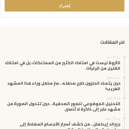
ل
ب
ر
ي
د
ك
اخر المقالات
ا
ل
إ
منذ 11 ثانية
ل
الثروة ليست في امتلاك الكثير من الممتلكات، بل في امتلاك
ك
القليل من الرغبات
ت
منذ 4 دقائق
ر
حين يتمدّد الحلزون خارج صدفته.. سرّ مذهل وراء هذا المشهد
و
الغريب!
ن
ي
منذ 9 دقائق
التحليل الموضوعي للصور الصحفية.. حين تتحول الصورة من
مشهد عابر إلى ذاكرة لا تُنسى
منذ 28 دقيقة
جيرالد إيدلمان.. من كشف أسرار الأجسام المضادة إلى