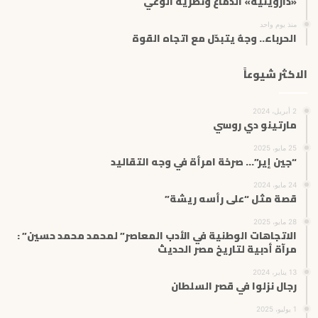
«داروينية» الدماغ ونظرية الوعي
منذ يوم واحد
الحرباء.. وجهٌ يتبدّل مع اتجاه القوة
الاكثر شيوعاً
2 أبريل، 2024
مارتينو دي روسي
25 مايو، 2025
“جين إير”… صرخة امرأة في وجه التقاليد
24 مايو، 2024
قصة مثل “على رأسه ريشة”
28 مايو، 2025
الاتجاهات الوطنية في الأدب المعاصر” لمحمد محمد حسين” :
مرآة أدبية لتاريخ مصر الحديث
13 يناير، 2024
رجال نزلوا في قصر السلطان
1 يوليو، 2025