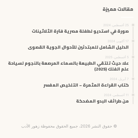
مقالات مميزة
25 أغسطس، 2024
صورة في استديو لطفلة مصرية فترة الثلاثينات
17 أكتوبر، 2024
الدليل الشامل للمبتدئين للأحوال الجوية القصوى
5 أغسطس، 2025
علا: حيث تلتقي الطبيعة بالسماء المرصعة بالنجوم لسياحة
علم الفلك (2025)
7 أبريل، 2024
كتاب القراءة المثمرة – التلخيص المفسر
11 أغسطس، 2024
من طرائف البدو المضحكة
© حقوق النشر 2026، جميع الحقوق محفوظة زهور الأدب