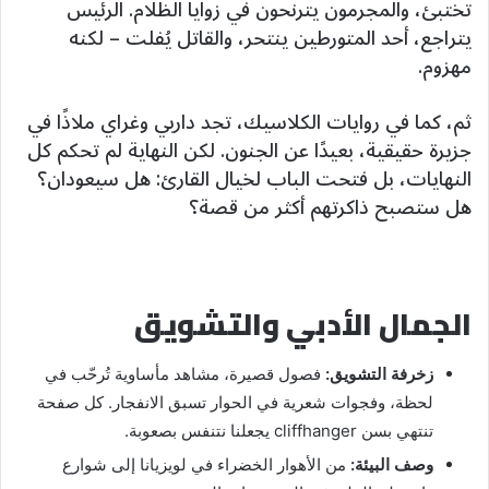
تختبئ، والمجرمون يترنحون في زوايا الظلام. الرئيس
يتراجع، أحد المتورطين ينتحر، والقاتل يُفلت – لكنه
مهزوم.
ثم، كما في روايات الكلاسيك، تجد داربي وغراي ملاذًا في
جزيرة حقيقية، بعيدًا عن الجنون. لكن النهاية لم تحكم كل
النهايات، بل فتحت الباب لخيال القارئ: هل سيعودان؟
هل ستصبح ذاكرتهم أكثر من قصة؟
الجمال الأدبي والتشويق
زخرفة التشويق:
فصول قصيرة، مشاهد مأساوية تُرحّب في
لحظة، وفجوات شعرية في الحوار تسبق الانفجار. كل صفحة
تنتهي بسن cliffhanger يجعلنا نتنفس بصعوبة.
وصف البيئة:
من الأهوار الخضراء في لويزيانا إلى شوارع