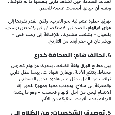
تصاعد الصدمة حين تشاهد داربي بنفسها ما لم تتوقعه،
وتعلم أن حياتها أصبحت عرضة للخطر.
تهربُها خِطوة عشوائية نحو الغرب، ولكن القدر يقودها إلى
غراي غرانهام
، الصحافي الاستقصائي في
واشنطن بوست
.
يلتقيان – بشغف مشترك، بالإضافة إلى رعب خفي –
ويشرعان في حفر أبعد من التاريخ.
4. تحالف هام: الصحافة كدرع
بين مطابع الورق ولغة الضغط، يتحرك غرانهام كحارس
محتاط. يتتبّع الأدلة، ويقارن شهادات، بينما تظل داربي
تراقب من الظل، مثل نسر هادئ. يحول الصحافي
والمعرفة إلى سلاح، ويجذب معها جمهورًا للحق. إنه
الانتقام ليس من أجل الإلهام فحسب – وهو ما يشبه
النهاية بعدما أقربت الحقيقة من الألم.
5. توصيف الشخصيات: من الظلام إلى