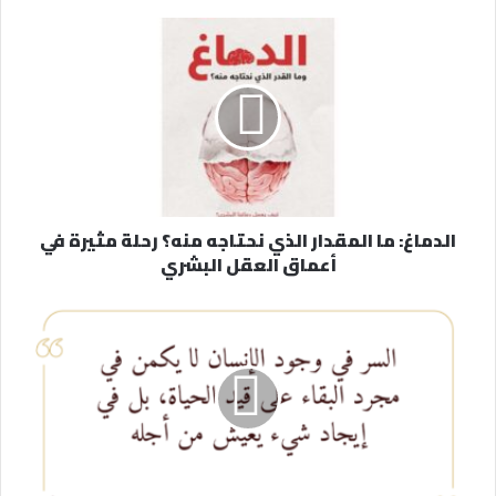
ي
د
ك
ا
ل
إ
ل
ك
ت
ر
الدماغ: ما المقدار الذي نحتاجه منه؟ رحلة مثيرة في
و
أعماق العقل البشري
ن
ي