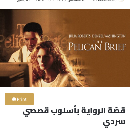
ر
س
ل
ب
ر
ي
د
ا
إ
ل
ك
ت
ر
و
Print 🖨
ن
قصّة الرواية بأسلوب قصصي
ي
سردي
ا