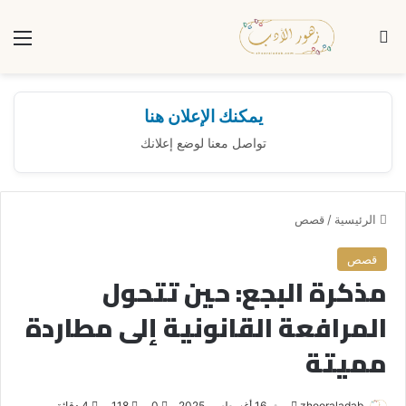
بحث عن
الق
يمكنك الإعلان هنا
تواصل معنا لوضع إعلانك
الرئيسية
/
قصص
قصص
مذكرة البجع: حين تتحول
المرافعة القانونية إلى مطاردة
مميتة
zhooraladab
أ
16 أغسطس، 2025
0
118
4 دقائق