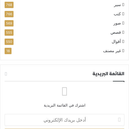
سير
768
كتب
766
صور
569
قصص
555
أقوال
550
غير مصنف
18
القائمة البريدية
اشترك في القائمة البريدية
أ
د
خ