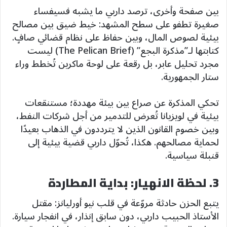
بين صفحة وأخرى، ترصد داربي ما يشبه فسيفساء
صغيرة تطفو على سطح المشهد: خيط ضيق بين مصالح
بيئية لصوص المال، وبين حفاظ على نظام قضائي صافٍ.
كتابتها لـ”مذكرة البجع” (The Pelican Brief) ليست
مجرد تحليل عابر، بل رقعة على لوحة ماكرين تُخطط وراء
ستار الجمهورية.
تحكي المذكرة عن صراع بين بيئة مهددة؛ مستنقعات
بيئية في لويزيانا تُعرض للتدمير من أجل شركات النفط،
وبين خصوم القانون الذين لا يترددون في الذهاب بعيدًا
لحماية مصالحهم. هكذا، تُحوّل داربي قضية بيئية إلى
قنبلة سياسية.
3. لحظة الانهيار: بداية المطاردة
يتبع الحزن حادثة مروّعة في قلب نيو أورليانز: مقتل
الأستاذ الحبيب داربي، دون سابق إنذار، في انفجار سيارة.