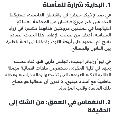
1. البداية: شرارة للمأساة
في صباح مُبكر خريفيّ في واشنطن العاصمة، تستيقظ
البلاد على خبر مروع: قاضيان من المحكمة العليا تم
اغتيالهما في عمليتين مروعتين هدفهما مشفرة في زوايا
السياسة، أعنف من صخب الإعلام. هذا الحدث الصادم
يفتح فم الجمود على أروقة القوة، ويُدخلنا في لعبة خطيرة
بين القانون والمصالح.
في نيو أورليانز البعيدة، تجلس
داربي شو
، فتاة عملت
بجهد في كلية الحقوق، تستعرض ملفات قضائية مهملة.
الطالبة الذكية العزيمة، التي تشجعها زمالة دراسية وعلاقة
عاطفية مع أستاذ مبتهج. لا تدري أن بدهائها هو مفتاح
تلك المأساة وقلب المؤامرة.
2. الانغماس في العمق: من الشك إلى
الحقيقة