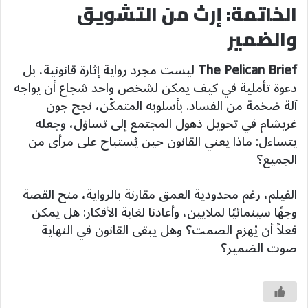
الخاتمة: إرث من التشويق
والضمير
The Pelican Brief
ليست مجرد رواية إثارة قانونية، بل
دعوة تأملية في كيف يمكن لشخص واحد شجاع أن يواجه
آلة ضخمة من الفساد. بأسلوبه المتمكّن، نجح جون
غريشام في تحويل ذهول المجتمع إلى تساؤل، وجعله
يتساءل: ماذا يعني القانون حين يُستباح على مرأى من
الجميع؟
الفيلم، رغم محدودية العمق مقارنة بالرواية، منح القصة
وجهًا سينمائيًا لملايين، وأعادنا لغابة الأفكار: هل يمكن
فعلاً أن يُهزم الصمت؟ وهل يبقى القانون في النهاية
صوت الضمير؟