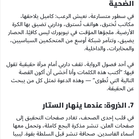
الضحية
في سطور متسارعة، نعيش الرعب: كاميل يلاحقها،
مكاتب تُخترق، هواتف تُسترق، وداربي تضيق بها الكرة
الأرضية. ملجؤها المؤقت في نيويورك ليس كافيًا. الحصار
يضيق، وتتآمر شبكة أوسع من المتحكمين السياسيين،
والمخابرات، والداخلية.
في أحد فصول الرواية، تقف داربي أمام مرآة حقيقية تقول
فيها: “أكتب هذه الكلمات وأنا أخشى أن أكون القصة
التالية التي تُطوى” — وهذه الدعوة تمثل كل من يبحث
عن الحقيقة.
7. الذروة: عندما ينهار الستار
في قلب إحدى الصحف، تغادر صفحات التحقيق إلى
صفحات العلن. تنشر مذكرة البجع كاملة، وتحمل معها
أسماء الفاسدين. صحافة تنشر قبل السلطة بقوة. ليبيا