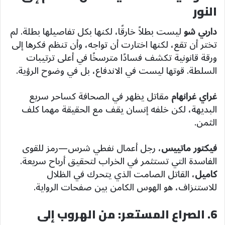
النور
داربي شو
ليست بطلاً خارقًا، لكنها بكل تفاصيلها بطلة. لم
تختر أن تقع، لكنها اختارت أن تواجه، وأن تنظم فكرها إلى
ورقة قانونية تكشف فسادًا مترسخًا في أعلى ترتيبات
السلطة. قوتها ليست في الاندفاع، بل في وضوح الرؤية.
غراي غرانهام
مقاتل يظهر في الصحافة كساحر سريع
البديهة، لكن خلفه إنسان يقف مع الحقيقة مهما كلف
الثمن.
فيكتور ماتييس
، رجل أعمال نفطي شرس—رمز للقوى
الفاسدة التي تستثمر في الخراب لتحقيق أرباح سريعة.
كاميل
، القاتل الصامت الذي يتحرك في الظلال
للاستنزاف، هو الهوس الكامن بين صفحات الرواية.
6. الصراع المستعر: من الهروب إلى