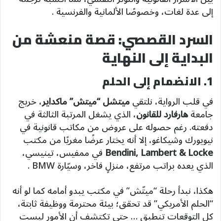
إلى عدة لغات، وخصوصًا الألمانية والفرنسية .
السرد القصصي: قصة منعشة من
البداية إلى النهاية
1. الانضمام إلى الحلم
في قلب الرواية، نلتقي
ميتشل “ميتش” ماكداير
، خريج
جامعة
هارفارد للقانون
، الذي يشغل المرتبة الثالثة في
دفعته. رغم حصوله على عروض من مكاتب قانونية في
نيويورك وشيكاغو، إلا أنه يختار عرضًا مغريًا من مكتب
Bendini, Lambert & Locke
في ممفيس، تينيسي،
الذي يعده براتب مرتفع، منزلٍ فاخر، وسيّارة BMW‏ .
هكذا، نبدأ رحلة “ميتّش” في مكتب يبدو أمامه كما لو أنه
“الحلم الأمريكي” قد تحقق؛ بيئة محترمة ووظيفة ثابتة،
كل التوقعات تنطبق … حتى تكتشف أن الأمور ليست