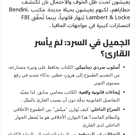
يعيشون تحت ظل الخوف والاحتمال بأن تُكتشف
خطاياهم، لكنهم يعيشون بحياة جديدة. مكتب Bendini،
Lambert & Locke يُنهار قانونياً، بينما تُحقّق FBI
انتصارات كبيرة في مواجهات المافيا .
الجميل في السرد: لمَ يأسر
القارئ؟
أسلوب سردي ديناميكي
: الكتاب يحافظ على وتيرة متسارعة،
من التقديم الطموح إلى هروبٍ خطير، بذكاء شديد في رفع
مستوى التوتر.
إيحاءات قانونية واقعية
: الكاتب محامي سابق، لذا يشيّد
التفاصيل القانونية بدقّة دون أن يصيب القارئ بالملل .
الصراع الداخلي
: كيف يُوازن “ميتّش” بين الطموح الأخلاقي
والنظام الفاسد؟ هذا التوازن الأخلاقي هو ما يُشعل الحوار
الداخلي لدى القارئ.
التحوّلات غير المتوقعة
: من البداية الضائعة إلى النهاية الكاملة