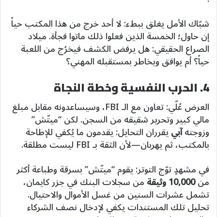
شبّاك الأمل يغلق ببطء: لا أحد خرج من هذا المكتب حياً
إن حاول؛ الخمسة الذين فعلوا ذلك ماتوا فجأة. ميلاد
الصراع الحقيقي: هل يرفض الكشف فيخرُج من اللعبة
حياً؟ أم يوافق ويخاطر بمستقبله المهني؟
4. الحرب النفسية وخطة النجاة
العرض عُلّي: تعاون مع الـ FBI، وسيساعدونه مقابل مبلغ
مالي كبير وتحرير شقيقه من السجن. لكن “ميتّش”
وزوجته
آبي
يقرران التحايل: يقدمون ما يُكفي للإطاحة
بالمكتب، ثم يهربان—لأن الثقة بـ FBI ليست مطلقة.
في مشهدٍ توّج التوتر: يقوم “ميتّش” بسرقة وطباعة أكثر
من
10,000 وثيقة
من سجلات البنك في جزر كايمان،
تشمل عشرات السنين من غسل الأموال والاحتيال.
تحليل تلك المستندات يكفي لإدخال نصف الشركاء