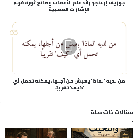
جوزيف إرلانجر: رائد علم الأعصاب وصانع ثورة فهم
و
الإشارات العصبية
ن
ي
من لديه 'لماذا' يعيش من أجلها، يمكنه تحمل أي
'كيف' تقريبًا
مقالات ذات صلة