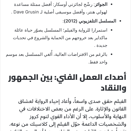
الجوائز
: رشّح لجائزتي أوسكار: أفضل ممثلة مساعدة
لهولي هنتر، وأفضل موسيقى أصلية لـ Dave Grusin .
المسلسل التلفزيوني (2012)
:
استمرارا للرواية والفيلم؛ المسلسل يصوّر حياة عائلة
ماكداير بعد خروجهم من الحماية والشروع في تحديات
جديدة .
بالرغم من الافتراضات العالية، أُلغي المسلسل بعد موسم
واحد فقط.
أصداء العمل الفني: بين الجمهور
والنقاد
الفيلم حقق صدى واسعاً، وأعاد إحياء الرواية لعشاق
القانون والإثارة. على الرغم من بعض الاختلافات في
النهاية والأسلوب، إلا أن الأداء القوي لتوم كروز
والشخصيات الداعمة حوّل الفيلم إلى كلاسيك من نوعه.