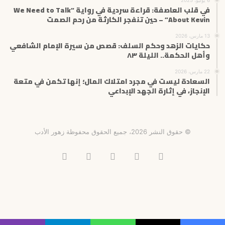
في قلب العاصفة: قراءة سردية في رواية “We Need to Talk
About Kevin” – حين تنفجر الكارثة من رحم الصمت
13 مارس، 2026
حكايات الزهد وحكم السلف: قصص من سيرة الإمام الشافعي
وأهل الحكمة.. الليلة ٨٣
22 مارس، 2026
السعادة ليست في مجرد امتلاك المال؛ إنها تكمن في متعة
الإنجاز، في إثارة الجهد الإبداعي
© حقوق النشر 2026، جميع الحقوق محفوظة زهور الأدب
فيسبوك
X
انستقرام
تيلقرام
‫TikTok