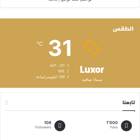
الطقس
31
℃
Luxor
40º - 31º
19%
1.99 كيلومتر/ساعة
سماء صافية
تابعنا
106
1٬000
Followers
Fans