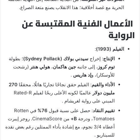
الحرية مع غصة أخلاقية؛ هذا الانقلاب يصنع متعة الصراع.
الأعمال الفنية المقتبسة عن
الرواية
الفيلم (1993)
:
الإنتاج
: إخراج
سيدني بولاك (Sydney Pollack)
؛ بطولة
توم كروز
، إلى جانبه
جين هاكمان
،
هولي هنتر
(رشحت
للأوسكار)، و
إد هاريس
.
الأداء والقيم
: الفيلم حقق نجاحًا تجاريًا هائلًا، محققًا
270
مليون دولار
عالميًا لكونه الأعلى ربحًا لفيلم Rated-R
المبني على رواية لغريشام .
تقييم النقاد
: حصل على نسبة قبول
76%
في Rotten
Tomatoes، ودرجة
B+
من CinemaScore. روجر إيبرت
أعطاه 3/4 نجوم، مع إشادة بأداء الممثلين رغم بعض نقده
للسيناريو .