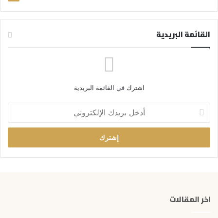
القائمة البريدية
اشترك في القائمة البريدية
أ
د
خ
ل
ب
ر
ي
د
ك
اخر المقالات
ا
ل