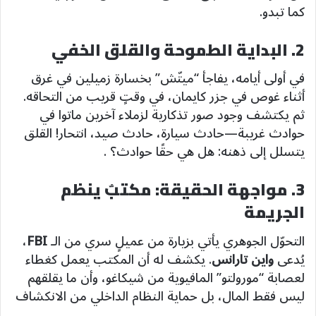
كما تبدو.
2. البداية الطموحة والقلق الخفي
في أولى أيامه، يفاجأ “ميتّش” بخسارة زميلين في غرق
أثناء غوص في جزر كايمان، في وقتٍ قريب من التحاقه.
ثم يكتشف وجود صور تذكارية لزملاء آخرين ماتوا في
حوادث غريبة—حادث سيارة، حادث صيد، انتحار! القلق
يتسلل إلى ذهنه: هل هي حقًا حوادث؟ .
3. مواجهة الحقيقة: مكتبٌ ينظم
الجريمة
التحوّل الجوهري يأتي بزيارة من عميلٍ سري من الـ
FBI
،
يُدعى
واين تارانس
. يكشف له أن المكتب يعمل كغطاء
لعصابة “مورولتو” المافيوية من شيكاغو، وأن ما يقلقهم
ليس فقط المال، بل حماية النظام الداخلي من الانكشاف
.