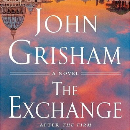
س
ل
ب
ر
ي
د
ا
إ
ل
ك
ت
ر
و
ن
ي
ا