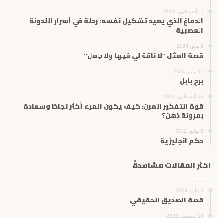
11 أغسطس، 2025
الدماغ الذي يعيد تشكيل نفسه: رحلة في أسرار اللدونة
العصبية
8 مايو، 2024
قصة المثل “لا ناقة لي فيها ولا جمل”
17 يناير، 2024
برج بابل
26 أغسطس، 2025
قوة التفكير المرن: كيف يكون المرء أكثر نجاحًا وسعادة
بمرونة ذهن؟
6 يوليو، 2022
حكم انجليزية
اكثر المقالات مشاهدةً
3 يناير، 2024
قصة الصديق الحقيقي
29 ديسمبر، 2023