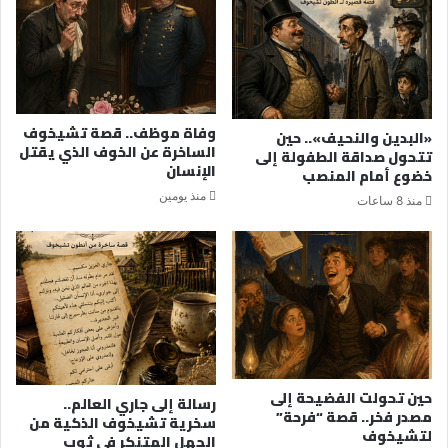
وفاة موظف.. قصة تشيخوف
«البدين والنحيف».. حين
الساخرة عن الخوف الذي يقتل
تتحول صداقة الطفولة إلى
الإنسان
خضوع أمام المنصب
منذ يومين
منذ 8 ساعات
حين تحولت الفضيحة إلى
رسالة إلى جاري العالم..
مصدر فخر.. قصة “فرحة”
سخرية تشيخوف الذكية من
لتشيخوف
الجهل المتنكر في ثوب