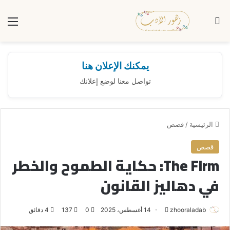
بحث عن
الق
يمكنك الإعلان هنا
تواصل معنا لوضع إعلانك
الرئيسية
/
قصص
قصص
The Firm: حكاية الطموح والخطر
في دهاليز القانون
zhooraladab
أ
14 أغسطس، 2025
0
137
4 دقائق
ر