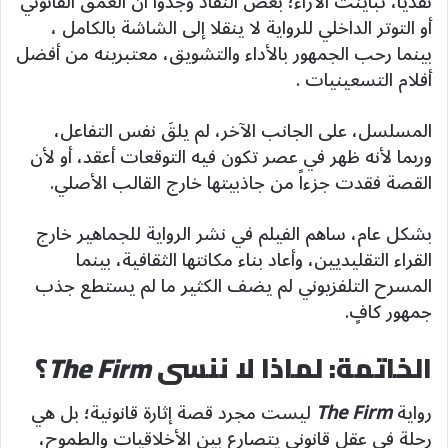
نقدياً، تباينت الآراء؛ بعض النقاد وجدوا أن العمق القانوني
أو التوتر الداخلي للرواية لا ينقلا إلى الشاشة بالكامل ،
بينما رحب الجمهور بالأداء والتشويق، معتبرينه من أفضل
أفلام التسعينيات .
المسلسل، على الجانب الآخر، لم يلقَ نفس التفاعل،
وربما لأنه ظهر في عصر تكون فيه التوقعات أعقد، أو لأن
القصة فقدت جزءاً من جاذبيتها خارج القالب الأصلي.
بشكل عام، ساهم الفيلم في نشر الرواية للجماهير خارج
القراء التقليديين، وأعاد بناء مكانتها الثقافية، بينما
المسرح التلفزيوني لم يضف الكثير ما لم يستطع جذب
جمهور كافٍ.
الخاتمة: لماذا لا ننسى
The Firm
؟
رواية
The Firm
ليست مجرد قصة إثارة قانونية؛ بل هي
رحلة في عقل قانوني يتصارع بين الأخلاقيات والطموح،