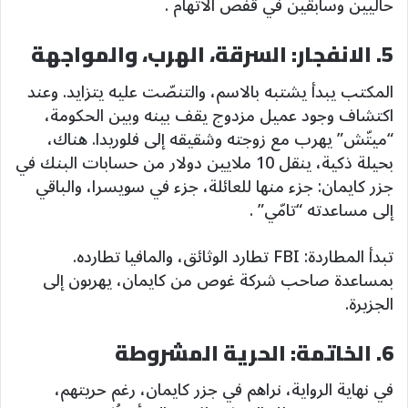
حاليين وسابقين في قفص الاتهام .
5. الانفجار: السرقة، الهرب، والمواجهة
المكتب يبدأ يشتبه بالاسم، والتنصّت عليه يتزايد. وعند
اكتشاف وجود عميل مزدوج يقف بينه وبين الحكومة،
“ميتّش” يهرب مع زوجته وشقيقه إلى فلوريدا. هناك،
بحيلة ذكية، ينقل 10 ملايين دولار من حسابات البنك في
جزر كايمان: جزء منها للعائلة، جزء في سويسرا، والباقي
إلى مساعدته “تامّي” .
تبدأ المطاردة: FBI تطارد الوثائق، والمافيا تطارده.
بمساعدة صاحب شركة غوص من كايمان، يهربون إلى
الجزيرة.
6. الخاتمة: الحرية المشروطة
في نهاية الرواية، نراهم في جزر كايمان، رغم حريتهم،