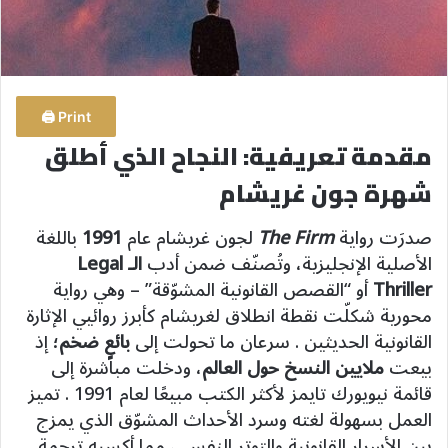
Print 🖨
مقدمة تعريفية: النجاح الذي أطلق
شهرة جون غريشام
صدرَت رواية
The Firm
لجون غريشام عام
1991
باللغة
الأصلية الإنجليزية، وتُصنّف ضمن أدب
الـ Legal
Thriller
أو “القصص القانونية المشوّقة” – وهي رواية
محورية شكلّت نقطة انطلاق لغريشام كأبرز روائيي الإثارة
القانونية الحديثين . سرعان ما تحولت إلى
بائعٍ ضخم
؛ إذ
بيعت
ملايين النسخ حول العالم
، ودخلت مباشرة إلى
قائمة نيويورك تايمز لأكثر الكتب مبيعًا لعام 1991 . تميز
العمل بسهولة لغته وسرد الأحداث المشوّق الذي يمزج
بين الأسرار القانونية والتوتر النفسي، مما أكسبه ترجمة