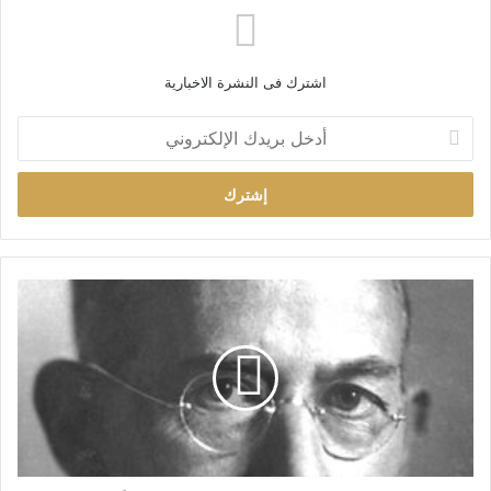
اشترك فى النشرة الاخبارية
أ
د
خ
ل
ب
ر
ي
د
ك
ا
ل
إ
ل
ك
ت
ر