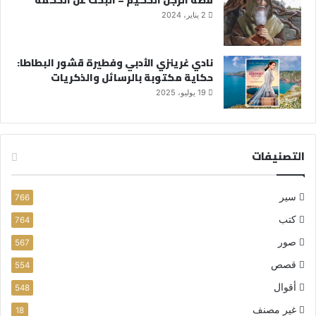
2 يناير، 2024
نادي غرينزي الأدبي وفطيرة قشور البطاطا:
حكاية مكتوبة بالرسائل والذكريات
19 يوليو، 2025
التصنيفات
سير
766
كتب
764
صور
567
قصص
554
أقوال
548
غير مصنف
18