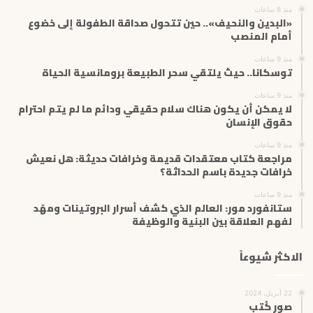
إ
منذ 8 ساعات
ل
«البدين والنحيف».. حين تتحول صداقة الطفولة إلى خضوع
ك
أمام المنصب
ت
منذ 9 ساعات
ر
توسكانا.. حيث يلتقي سحر الطبيعة برومانسية الحياة
و
ن
منذ 9 ساعات
ي
لا يمكن أن يكون هناك سلام حقيقي ودائم ما لم يتم احترام
حقوق الإنسان
منذ 9 ساعات
مراجعة كتاب معتقدات قديمة وخرافات حديثة: هل نعيش
خرافات جديدة باسم الحداثة؟
منذ 9 ساعات
ستانفورد مور: العالم الذي كشف أسرار البروتينات ومهّد
لفهم العلاقة بين البنية والوظيفة
الاكثر شيوعاً
22 أبريل، 2024
صور كُتب