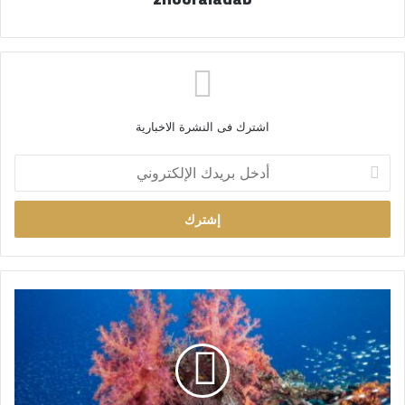
اشترك فى النشرة الاخبارية
أ
د
خ
ل
ب
ر
ي
د
ك
ا
ل
إ
ل