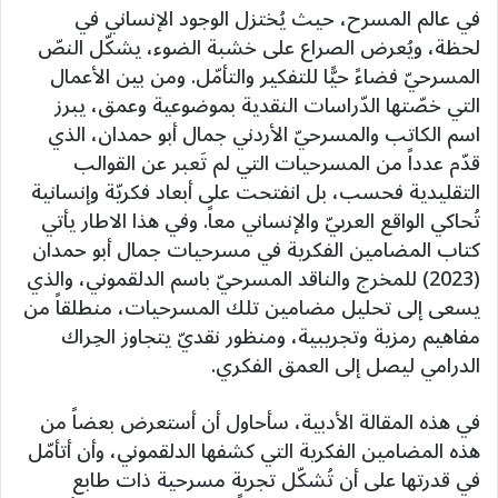
في عالم المسرح، حيث يُختزل الوجود الإنساني في
لحظة، ويُعرض الصراع على خشبة الضوء، يشكّل النصّ
المسرحيّ فضاءً حيًّا للتفكير والتأمّل. ومن بين الأعمال
التي خصّتها الدّراسات النقدية بموضوعية وعمق، يبرز
اسم الكاتب والمسرحيّ الأردني جمال أبو حمدان، الذي
قدّم عدداً من المسرحيات التي لم تَعبر عن القوالب
التقليدية فحسب، بل انفتحت على أبعاد فكريّة وإنسانية
تُحاكي الواقع العربيّ والإنساني معاً. وفي هذا الاطار يأتي
كتاب المضامين الفكرية في مسرحيات جمال أبو حمدان
(2023) للمخرج والناقد المسرحيّ باسم الدلقموني، والذي
يسعى إلى تحليل مضامين تلك المسرحيات، منطلقاً من
مفاهيم رمزية وتجريبية، ومنظور نقديّ يتجاوز الحِراك
الدرامي ليصل إلى العمق الفكري.
في هذه المقالة الأدبية، سأحاول أن أستعرض بعضاً من
هذه المضامين الفكرية التي كشفها الدلقموني، وأن أتأمّل
في قدرتها على أن تُشكّل تجربة مسرحية ذات طابع