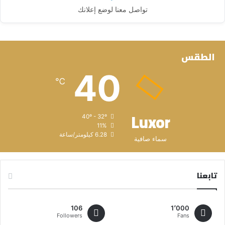
تواصل معنا لوضع إعلانك
الطقس
40
℃
Luxor
40º - 32º
11%
6.28 كيلومتر/ساعة
سماء صافية
تابعنا
106
1٬000
Followers
Fans