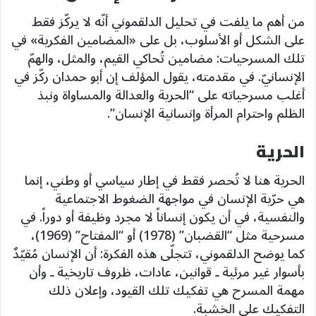
من أهم ما يلفت في تحليل الدلقموني أنّه لا يركّز فقط
على الشكل أو الأسلوب، بل على «المضامين الفكرية» في
تلك المسرحيات: مضامين تُحاكي القيم، والمثل، والهمّ
الإنسانيّ. في مقدمته، يقول المؤلف إن أبو حمدان ركّز في
أغلب مسرحياته على “الحرية والعدالة والمساواة ونبذ
الظلم واحترام المرأة وإنسانية الإنسان”.
الحرية
الحرية هنا لا تُحصر فقط في إطار سياسي أو وطني، إنما
هي حرّية الإنسان في مواجهة الضغوط الاجتماعية
والنفسية، في أن يكون إنساناً لا مجرد وظيفة أو دوراً. في
مسرحية مثل “القضبان” (1978) أو “المفتاح” (1969)،
كما يوضح الدلقموني، تتجلّى هذه الفكرة: أن الإنسان مُقيّدٌ
بأسوار غير مرئية ـ قوانين، عادات، ظروف تاريخية ـ وأن
مهمة المسرح هي تفكيك تلك القيود، وإعلان ذلك
التفكيك على الخشبة.