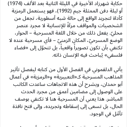
حكاية شهرزاد الأخيرة في الليلة الثانية بعد الألف (1974)
أو ليلة دفن الممثلة جيم (1992)، فهو يستعمل الرمزية
كأداة لتجريد الواقع إلى حالة شبه أسطورية، تجعل من
الشخصيات والمواقف مرآةً للإنسانية لا مجرد عنصر
محليّ. يفعل ذلك من خلال اللغة المسرحية – الحوار،
الوضع المسرحيّ، المكان الزمنيّ – فأي مسرحية عنده لا
تكتفي بأن تكون تصويراً واقعياً، بل تتحوّل إلى «فضاء
فلسفي» يُباحث فيه الإنسان ذاته.
يأتي الدلقموني في الفصل الأول من كتابه ليفصل تأثير
المذاهب المسرحية كـ«التعبيرية» و«الرمزية» في أعمال
أبو حمدان، ويشرح أن هذه الاتجاهات ساعدت الكاتب
على الوصول إلى مضامين أعمق من مجرد الحدث
المباشر. هذا يعني أن المسرحية هنا لا تكتفي بوصف
الحال، بل تسعى إلى إسقاطه وتجريده، وإلى فتح نافذة
تأمّل في الوجود.