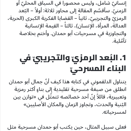
إنسانيّ شامل، وليس محصوراً في السياق المحليّ أو
الزمنيّ. سأقسّم المقالة إلى محاور ثلاثة: أولاً – البُعد
الرمزيّ والتجريبيّ، ثانياً – القضايا الفكرية الكبرى (الحرية،
العدالة، المرأة، الإنسان)، ثالثاً – القيمة الإنسانية
والتجاوزية في مسرحيات أبو حمدان. وأختم بخلاصة
تأمّلية.
1. البُعد الرمزيّ والتجريبيّ في
البناء المسرحيّ
يتناول الدلقموني في كتابه هذا كيف أنّ جمال أبو حمدان
انطلق من صيغة مسرحية تقليدية إلى بناءٍ أكثر رمزية
وتعبيرية، قائلاً إنّ أحد خصائصه تتمثّل في «توازن بين
البُنية والحدث، وتجاوز الزمان والمكان الأصليين»
لمسرحياته.
فعلى سبيل المثال، حين يكتب أبو حمدان مسرحية مثل