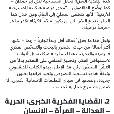
هذه البُعدية الرمزية تجعل المسرحية لدى أبو حمدان –
كما يوضّح الدلقموني – “محور دراسة هيكلية للمسرحية
الأردنية” لأنها تتخطى المحليّ إلى العامّ. ومن خلال هذا
البناء، ينجح النصّ في أن يكون «نصّاً فكريّاً» بقدر ما هو
«عرضاً درامياً».
ولعلّ هذا ما جعل أعماله أقل ربحاً تجارياً – ربما – لكنها
أكثر أصالة من حيث الشعور بالبحث والتمحّض الفكري.
فالرمزية والتجريب هنا ليسا زينة شكلية، بل أدوات
لاستنهاض الفكر، وتحفيز المتلقّي على التفكير بدلاً من
التلقّي المحضّ. وفي هذا الإطار، يبدو الكتاب للدلقموني
وثيقة نقدية تستعيد النصوص وتعيد قراءتها بعيون
جديدة، وتضعها في سياق التطلعات الإنسانية الكبرى، لا
ضمن «مسرح محلي» فحسب.
2. القضايا الفكرية الكبرى: الحرية
– العدالة – المرأة – الإنسان