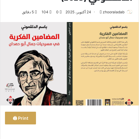
zhooraladab
أ
24 أكتوبر، 2025
0
104
5 دقائق
ر
س
ل
ب
ر
ي
د
ا
إ
ل
ك
ت
ر
و
Print 🖨
ن
ي
ا