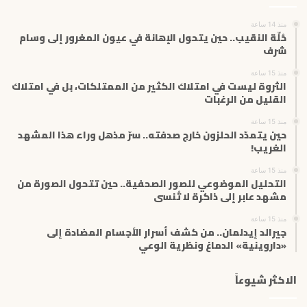
ل
إ
منذ 14 ساعة
ل
حُلّة النقيب.. حين يتحول الإهانة في عيون المغرور إلى وسام
ك
شرف
ت
منذ 15 ساعة
ر
الثروة ليست في امتلاك الكثير من الممتلكات، بل في امتلاك
و
القليل من الرغبات
ن
ي
منذ 15 ساعة
حين يتمدّد الحلزون خارج صدفته.. سرّ مذهل وراء هذا المشهد
الغريب!
منذ 15 ساعة
التحليل الموضوعي للصور الصحفية.. حين تتحول الصورة من
مشهد عابر إلى ذاكرة لا تُنسى
منذ 15 ساعة
جيرالد إيدلمان.. من كشف أسرار الأجسام المضادة إلى
«داروينية» الدماغ ونظرية الوعي
الاكثر شيوعاً