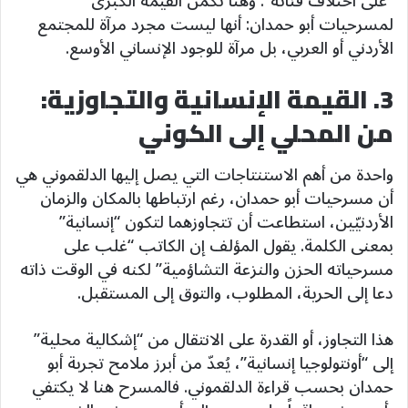
“على اختلاف فئاته”. وهنا تكمن القيمة الكبرى
لمسرحيات أبو حمدان: أنها ليست مجرد مرآة للمجتمع
الأردني أو العربي، بل مرآة للوجود الإنساني الأوسع.
3. القيمة الإنسانية والتجاوزية:
من المحلي إلى الكوني
واحدة من أهم الاستنتاجات التي يصل إليها الدلقموني هي
أن مسرحيات أبو حمدان، رغم ارتباطها بالمكان والزمان
الأردنيّين، استطاعت أن تتجاوزهما لتكون “إنسانية”
بمعنى الكلمة. يقول المؤلف إن الكاتب “غلب على
مسرحياته الحزن والنزعة التشاؤمية” لكنه في الوقت ذاته
دعا إلى الحرية، المطلوب، والتوق إلى المستقبل.
هذا التجاوز، أو القدرة على الانتقال من “إشكالية محلية”
إلى “أونتولوجيا إنسانية”، يُعدّ من أبرز ملامح تجربة أبو
حمدان بحسب قراءة الدلقموني. فالمسرح هنا لا يكتفي