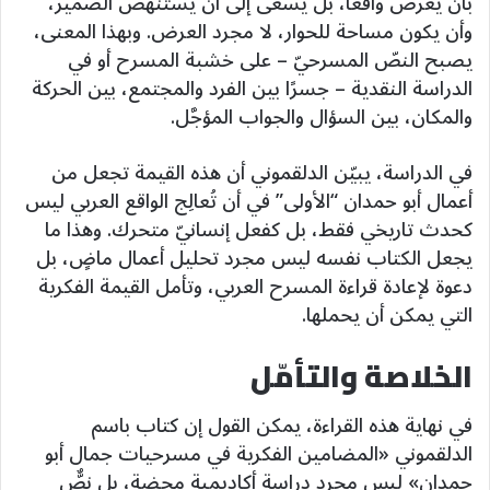
بأن يعرض واقعاً، بل يسعى إلى أن يستنهض الضمير،
وأن يكون مساحة للحوار، لا مجرد العرض. وبهذا المعنى،
يصبح النصّ المسرحيّ – على خشبة المسرح أو في
الدراسة النقدية – جسرًا بين الفرد والمجتمع، بين الحركة
والمكان، بين السؤال والجواب المؤجَّل.
في الدراسة، يبيّن الدلقموني أن هذه القيمة تجعل من
أعمال أبو حمدان “الأولى” في أن تُعالِج الواقع العربي ليس
كحدث تاريخي فقط، بل كفعل إنسانيّ متحرك. وهذا ما
يجعل الكتاب نفسه ليس مجرد تحليل أعمال ماضٍ، بل
دعوة لإعادة قراءة المسرح العربي، وتأمل القيمة الفكرية
التي يمكن أن يحملها.
الخلاصة والتأمّل
في نهاية هذه القراءة، يمكن القول إن كتاب باسم
الدلقموني «المضامين الفكرية في مسرحيات جمال أبو
حمدان» ليس مجرد دراسة أكاديمية محضة، بل نصٌّ