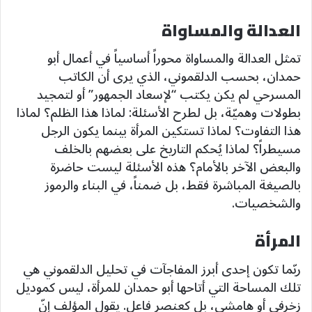
العدالة والمساواة
تمثل العدالة والمساواة محوراً أساسياً في أعمال أبو
حمدان، بحسب الدلقموني، الذي يرى أن الكاتب
المسرحي لم يكن يكتب “لإسعاد الجمهور” أو لتمجيد
بطولات وهميّة، بل لطرح الأسئلة: لماذا هذا الظلم؟ لماذا
هذا التفاوت؟ لماذا تستكين المرأة بينما يكون الرجل
مسيطراً؟ لماذا يُحكم التاريخ على بعضهم بالخلف
والبعض الآخر بالأمام؟ هذه الأسئلة ليست حاضرة
بالصيغة المباشرة فقط، بل ضمناً، في البناء والرموز
والشخصيات.
المرأة
ربّما تكون إحدى أبرز المفاجآت في تحليل الدلقموني هي
تلك المساحة التي أتاحها أبو حمدان للمرأة، ليس كموديل
زخرفي أو هامشي، بل كعنصر فاعل. يقول المؤلف إنّ