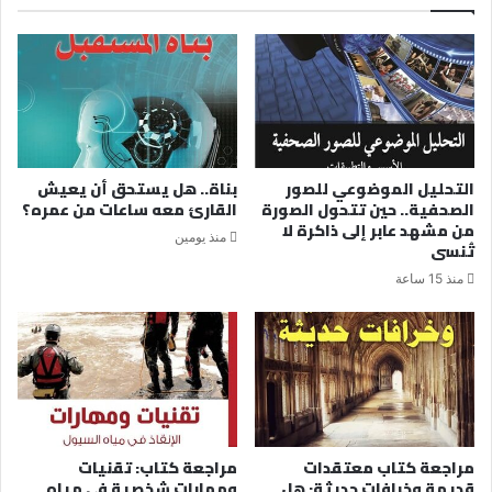
التحليل الموضوعي للصور
بناة.. هل يستحق أن يعيش
الصحفية.. حين تتحول الصورة
القارئ معه ساعات من عمره؟
من مشهد عابر إلى ذاكرة لا
منذ يومين
تُنسى
منذ 15 ساعة
مراجعة كتاب معتقدات
مراجعة كتاب: تقنيات
قديمة وخرافات حديثة: هل
ومهارات شخصية في مياه