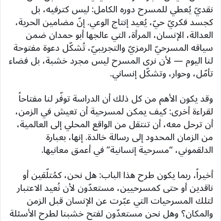
نقديّ يُعطي للمسرح دوره الكامل: ليس كترفيه، بل
كجسد فكريّ حيّ، يُعيد إنتاج الوعي. إنّ مضامين الحرية،
العدالة، الإنسان، المرأة، التي عالجها أبو حمدان ضمن
سياقه المسرحيّ الرمزيّ والتجريبيّ، تُشكّل دعوة مفتوحة
لنا اليوم — لأن نرى المسرح ليس مجرد خشبة، بل فضاء
تأمّل، وحوار، وتشكّل إنساني.
وقد يكون الأهم من كل ذلك أن الدراسة توفّر لنا مفتاحاً
لقراءة أخرى: كيف يمكن لمسرحية أن تعيش في الزمن،
أن ترحل معه، أن تنتقل من الواقع المحلي إلى العالمية،
من الزمان المحدود إلى رسالة خالدة. إنها، بعبارة
الدلقموني، “مسرحية إنسانية” في أعمق معانيها.
أخيراً، ربما يكون طرح هذا الباب: هل نحن، كمُتلّقين أو
ناقدين أو حتى كمسرحيين، مستعدّون لأن نُعيد الاعتبار
لتلك المسرحيات التي عبّرت عن الإنسان قبل الزمن
والمكان؟ وهل نحن مستعدّون لفتح خشبنا لطرح الأسئلة