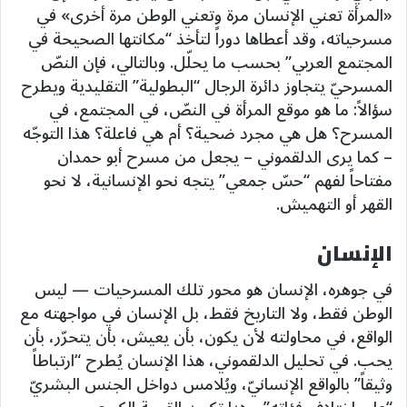
«المرأة تعني الإنسان مرة وتعني الوطن مرة أخرى» في
مسرحياته، وقد أعطاها دوراً لتأخذ “مكانتها الصحيحة في
المجتمع العربي” بحسب ما يحلّل. وبالتالي، فإن النصّ
المسرحيّ يتجاوز دائرة الرجال “البطولية” التقليدية ويطرح
سؤالاً: ما هو موقع المرأة في النصّ، في المجتمع، في
المسرح؟ هل هي مجرد ضحية؟ أم هي فاعلة؟ هذا التوجّه
– كما يرى الدلقموني – يجعل من مسرح أبو حمدان
مفتاحاً لفهم “حسّ جمعي” يتجه نحو الإنسانية، لا نحو
القهر أو التهميش.
الإنسان
في جوهره، الإنسان هو محور تلك المسرحيات — ليس
الوطن فقط، ولا التاريخ فقط، بل الإنسان في مواجهته مع
الواقع، في محاولته لأن يكون، بأن يعيش، بأن يتحرّر، بأن
يحب. في تحليل الدلقموني، هذا الإنسان يُطرح “ارتباطاً
وثيقاً” بالواقع الإنسانيّ، ويُلامس دواخل الجنس البشريّ