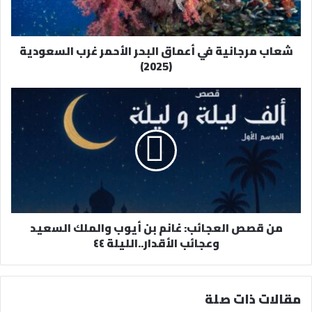
ك
ت
ر
شعاب مرجانية في أعماق البحر الأحمر غرب السعودية
و
(2025)
ن
ي
من قصص العجائب: غانم بن أيوب والملك السعيد
وعجائب الأقدار..الليلة ٤٤
مقالات ذات صلة