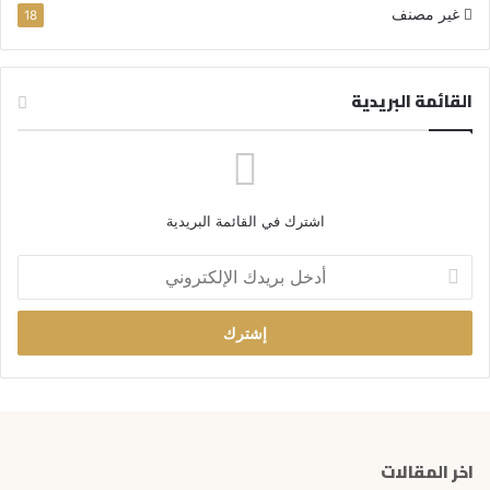
غير مصنف
18
القائمة البريدية
اشترك في القائمة البريدية
أ
د
خ
ل
ب
ر
ي
د
ك
اخر المقالات
ا