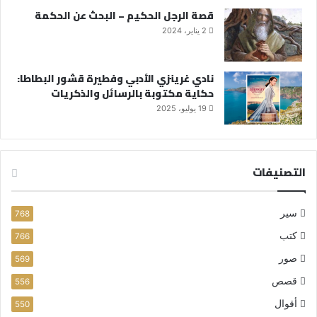
قصة الرجل الحكيم – البحث عن الحكمة
2 يناير، 2024
نادي غرينزي الأدبي وفطيرة قشور البطاطا:
حكاية مكتوبة بالرسائل والذكريات
19 يوليو، 2025
التصنيفات
سير
768
كتب
766
صور
569
قصص
556
أقوال
550